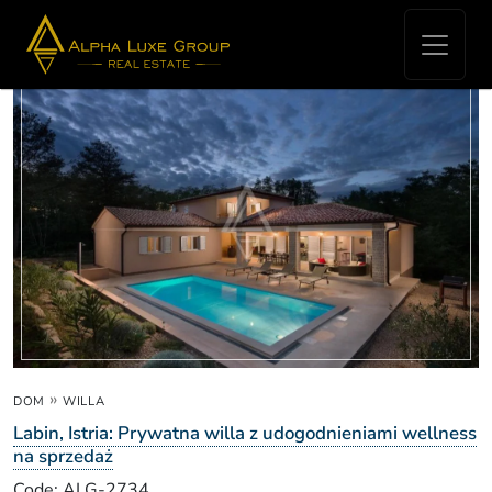
Real Estate for sale - Labin
»
DOM
WILLA
Labin, Istria: Prywatna willa z udogodnieniami wellness
na sprzedaż
Code: ALG-2734